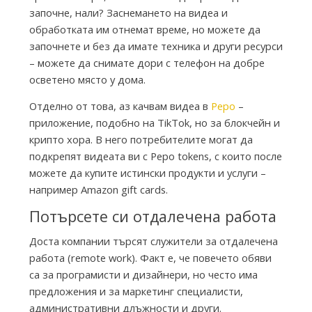
a
започне, нали? Заснемането на видеа и
обработката им отнемат време, но можете да
започнете и без да имате техника и други ресурси
c
– можете да снимате дори с телефон на добре
осветено място у дома.
t
Отделно от това, аз качвам видеа в
Pepo
–
приложение, подобно на TikTok, но за блокчейн и
o
крипто хора. В него потребителите могат да
подкрепят видеата ви с Pepo tokens, с които после
можете да купите истински продукти и услуги –
r
например Amazon gift cards.
Потърсете си отдалечена работа
y
Доста компании търсят служители за отдалечена
работа (remote work). Факт е, че повечето обяви
са за програмисти и дизайнери, но често има
предложения и за маркетинг специалисти,
административни длъжности и други.