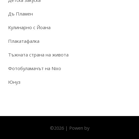
Детска закуска
Дъ Пламен
Кулинарно с Йоана
Плакатафалка
Тъжната страна на живота
Фотобуламачът на Nixo
Юнуз
©
2026
|
Powen by