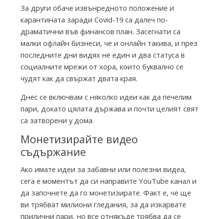
T
За други обаче извънредното положение и
карантината заради Covid-19 са далеч по-
драматични във финансов план. Засегнати са
h
малки офлайн бизнеси, че и онлайн такива, и през
последните дни видях не един и два статуса в
e
социалните мрежи от хора, които буквално се
чудят как да свържат двата края.
I
Днес се включвам с няколко идеи как да печелим
пари, докато цялата държава и почти целият свят
са затворени у дома.
n
Монетизирайте видео
съдържание
k
Ако имате идеи за забавни или полезни видеа,
сега е моментът да си направите YouTube канал и
F
да започнете да го монетизирате. Факт е, че ще
ви трябват милиони гледания, за да изкарвате
прилични пари, но все отнякъде трябва да се