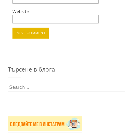
Website
Търсене в блога
S
e
a
r
c
h
f