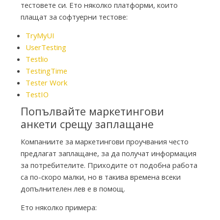
тестовете си. Ето няколко платформи, които
плащат за софтуерни тестове:
TryMyUI
UserTesting
Testlio
TestingTime
Tester Work
TestIO
Попълвайте маркетингови
анкети срещу заплащане
Компаниите за маркетингови проучвания често
предлагат заплащане, за да получат информация
за потребителите. Приходите от подобна работа
са по-скоро малки, но в такива времена всеки
допълнителен лев е в помощ.
Ето няколко примера: