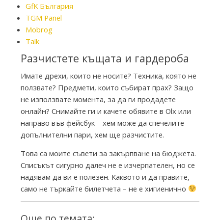
GfK България
TGM Panel
Mobrog
Talk
Разчистете къщата и гардероба
Имате дрехи, които не носите? Техника, която не
ползвате? Предмети, които събират прах? Защо
не използвате момента, за да ги продадете
онлайн? Снимайте ги и качете обявите в Olx или
направо във фейсбук – хем може да спечелите
допълнителни пари, хем ще разчистите.
Това са моите съвети за закърпване на бюджета.
Списъкът сигурно далеч не е изчерпателен, но се
надявам да ви е полезен. Каквото и да правите,
само не търкайте билетчета – не е хигиенично
Още по темата: