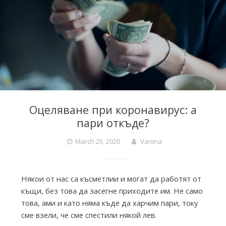
i
e
s
f
Оцеляване при коронавирус: а
пари откъде?
r
March 25, 2020
Vanina
o
Някои от нас са късметлии и могат да работят от
къщи, без това да засегне приходите им. Не само
m
това, ами и като няма къде да харчим пари, току
сме взели, че сме спестили някой лев.