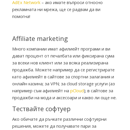
AdEx Network
– ако имате въпроси относно
рекламната ни мрежа, ще се радвам да ви
помогна!
Affiliate marketing
Много компании имат афилиейт програми и ви
дават процент от печалбата или фиксирана сума
за всеки нов клиент или за всяка реализирана
продажба. Можете например да се регистрирате
като афилиейт в сайтове за спортни залагания и
онлайн казина; за VPN; за cloud storage услуги (аз
например съм афилиейт на
pCloud
); в сайтове за
продажби на мода и аксесоари и какво ли още не.
Тествайте софтуер
Ако обичате да ръчкате различни софтуерни
решения, можете да получавате пари за