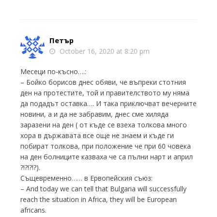
Петър
October 16, 2020 at 8:20 pm
Месеци по-късно….:
– Бойко борисов днес обяви, че въпреки стотния
ден на протестите, той и правителството му няма
да подадът оставка…. И така приключват вечерните
новини, а и да не забравим, днес сме хиляда
заразени на ден ( от къде се взеха толкова много
хора в държавата все още не знаем и къде ги
побират толкова, при положение че при 60 човека
на ден болниците казваха че са пълни нарт и април
?!?!?!?).
Същевременно…… в Ервопейския съюз:
– And today we can tell that Bulgaria will successfully
reach the situation in Africa, they will be European
africans.