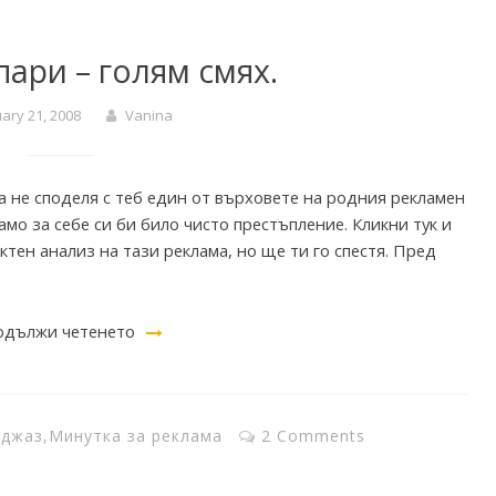
пари – голям смях.
ary 21, 2008
Vanina
а не споделя с теб един от върховете на родния рекламен
мо за себе си би било чисто престъпление. Кликни тук и
ктен анализ на тази реклама, но ще ти го спестя. Пред
дължи четенето
 джаз
,
Минутка за реклама
2 Comments