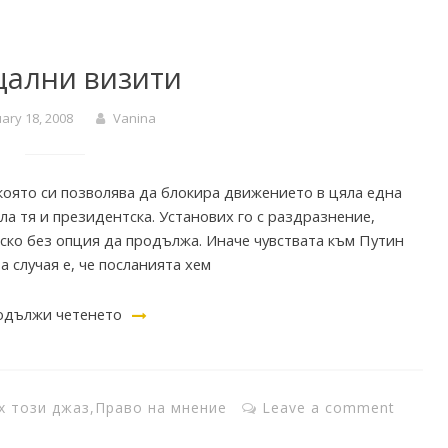
ални визити
ary 18, 2008
Vanina
която си позволява да блокира движението в цяла една
ла тя и президентска. Установих го с раздразнение,
ско без опция да продължа. Иначе чувствата към Путин
а случая е, че посланията хем
дължи четенето
х този джаз
,
Право на мнение
Leave a comment