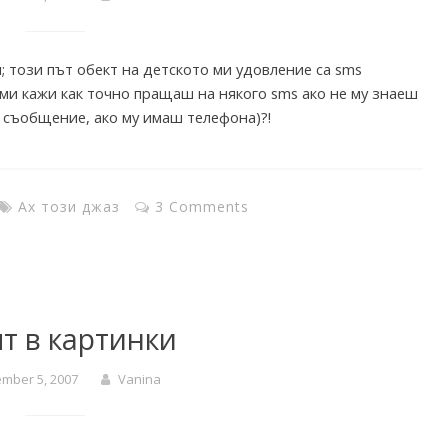
 този път обект на детското ми удовление са sms
 ми кажи как точно пращаш на някого sms ако не му знаеш
съобщение, ако му имаш телефона)?!
Ах този джаз
3 Comments
т в картинки
mber 5, 2007
Vanina