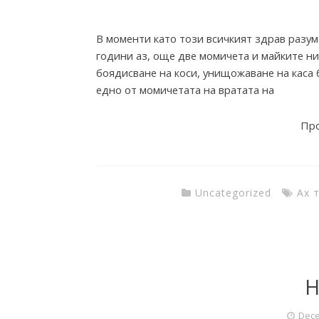
В моменти като този всичкият здрав разум 
години аз, още две момичета и майките ни
боядисване на коси, унищожаване на каса б
едно от момичетата на вратата на
Про
Uncategorized
Ах 
H
Dece