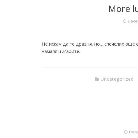
More lu
Dece
Не искам да те дразня, но… спечелих още 
намаля цигарите.
Uncategorized
Dece