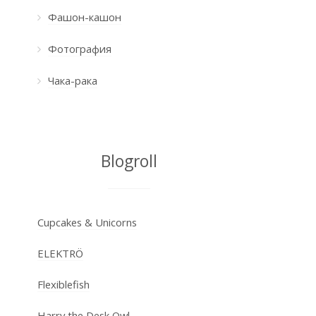
Фашон-кашон
Фотография
Чака-рака
Blogroll
Cupcakes & Unicorns
ELEKTRÖ
Flexiblefish
Harry the Desk Owl