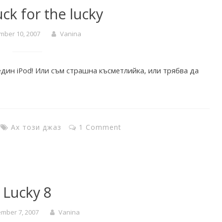
ck for the lucky
mber 10, 2007
Vanina
един iPod! Или съм страшна късметлийка, или трябва да
Ах този джаз
1 Comment
Lucky 8
mber 7, 2007
Vanina