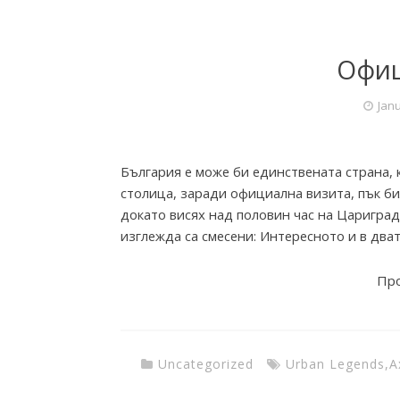
k
Офиц
F
Janu
a
България е може би единствената страна, 
столица, заради официална визита, пък би
c
докато висях над половин час на Цариград
изглежда са смесени: Интересното и в дват
t
Про
o
Uncategorized
Urban Legends
,
А