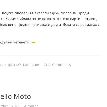
напуска главата ми и ставам адски суеверна. Преди
 се бяхме събрали за нещо като “женско парти” – знаеш,
яло вино, филми, приказки и други. Докато се разминах с
дължи четенето
този джаз
,
Отклонения
2 Comments
ello Moto
mber 5, 2007
Vanina