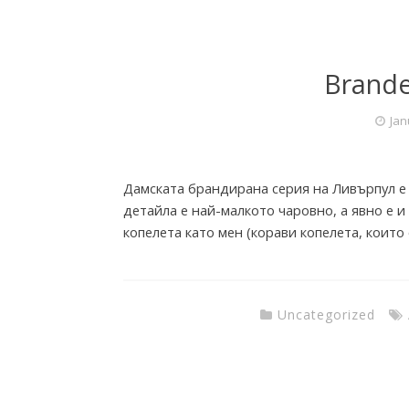
r
y
Brand
Jan
Дамската брандирана серия на Ливърпул е 
детайла е най-малкото чаровно, а явно е и
копелета като мен (корави копелета, които 
Uncategorized