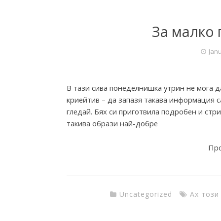
o
За малко 
m
Janu
T
В тази сива понеделнишка утрин не мога д
криейтив – да запазя такава информация са
h
гледай. Бях си приготвила подробен и стри
такива образи най-добре
e
Про
I
Uncategorized
Ах този
n