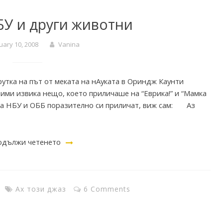
БУ и други животни
uary 10, 2008
Vanina
утка на път от меката на нАуката в Ориндж Каунти
ими извика нещо, което приличаше на “Еврика!” и “Мамка
а на НБУ и ОББ поразително си приличат, виж сам: Аз
дължи четенето
Ах този джаз
6 Comments