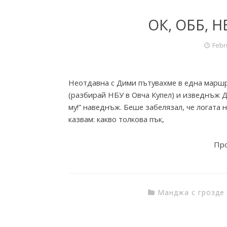
ОК, ОББ, Н
r
Febr
i
Неотдавна с Дими пътувахме в една маршр
e
(разбирай НБУ в Овча Купел) и изведнъж Д
му!” наведнъж. Беше забелязал, че логат
казвам: какво толкова пък,
s
Про
f
Манджа с грозде
r