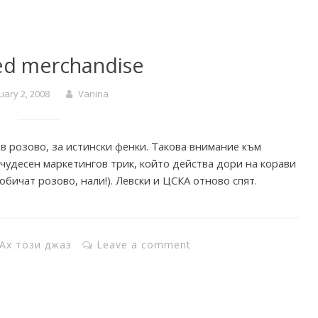
ed merchandise
uary 2, 2008
Vanina
в розово, за истински фенки. Такова внимание към
 чудесен маркетингов трик, който действа дори на корави
обичат розово, нали!). Левски и ЦСКА отново спят.
Ах този джаз
Leave a comment