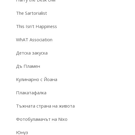
The Sartorialist
This Isn't Happiness
WhAT Association
Детска закуска
Дъ Пламен
Кулинарно с Йоана
Плакатафалка
Тъжната страна на живота
Фотобуламачът на Nixo
Юнуз