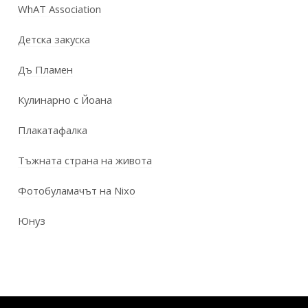
WhAT Association
Детска закуска
Дъ Пламен
Кулинарно с Йоана
Плакатафалка
Тъжната страна на живота
Фотобуламачът на Nixo
Юнуз