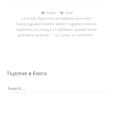
T
Ревю
vital
h
concept
,
броколи
,
витамини
,
Еклония
Кава
,
здравословен живот
,
здравословно
хранене
,
косопад
,
отслабване
,
хранителни
e
добавки
,
целулит
Leave a comment
I
n
Търсене в блога
k
S
e
F
a
r
c