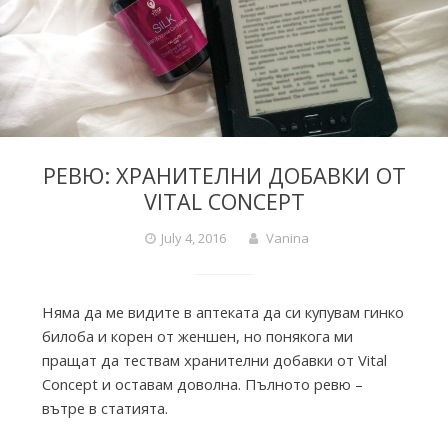
i
e
s
РЕВЮ: ХРАНИТЕЛНИ ДОБАВКИ ОТ
f
VITAL CONCEPT
July 4, 2016
Vanina
r
Няма да ме видите в аптеката да си купувам гинко
o
билоба и корен от женшен, но понякога ми
пращат да тествам хранителни добавки от Vital
Concept и оставам доволна. Пълното ревю –
m
вътре в статията.