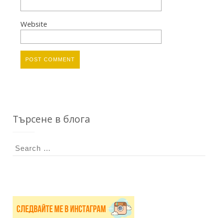
Website
Търсене в блога
S
e
a
r
c
h
f