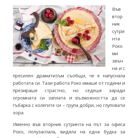
i
Във
втор
e
ник
сутри
нта
s
Роко
ми
f
звън
на и с
пресилен драматизъм съобщи, че е напуснала
r
работата си. Тази работа Роко имаше от години и
презираше страстно, но седеше заради
огромната си заплата и възможността да се
o
гъбарка с колегите си – група добри, но глуповати
хора.
m
Именно във вторник сутринта на път за офиса
Роко, полузаспала, видяла на една будка за