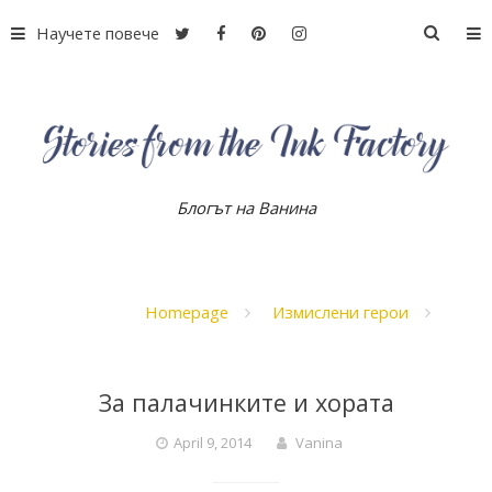
S
Научете повече
S
k
e
i
a
p
r
t
c
o
h
c
f
o
Блогът на Ванина
S
o
n
r
t
:
e
t
n
Homepage
Измислени герои
t
o
За палачинките и хората
r
April 9, 2014
Vanina