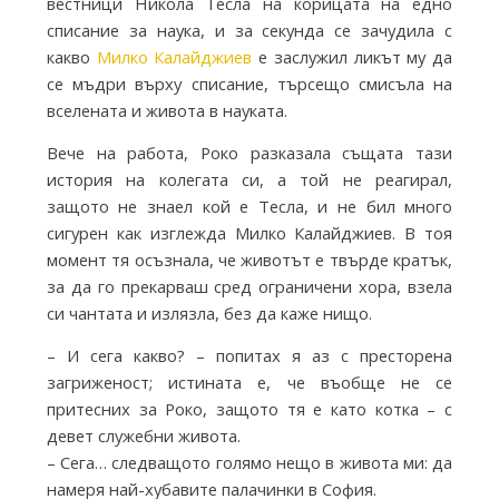
вестници Никола Тесла на корицата на едно
T
списание за наука, и за секунда се зачудила с
какво
Милко Калайджиев
е заслужил ликът му да
h
се мъдри върху списание, търсещо смисъла на
вселената и живота в науката.
e
Вече на работа, Роко разказала същата тази
история на колегата си, а той не реагирал,
защото не знаел кой е Тесла, и не бил много
I
сигурен как изглежда Милко Калайджиев. В тоя
момент тя осъзнала, че животът е твърде кратък,
за да го прекарваш сред ограничени хора, взела
n
си чантата и излязла, без да каже нищо.
– И сега какво? – попитах я аз с престорена
k
загриженост; истината е, че въобще не се
притесних за Роко, защото тя е като котка – с
F
девет служебни живота.
– Сега… следващото голямо нещо в живота ми: да
намеря най-хубавите палачинки в София.