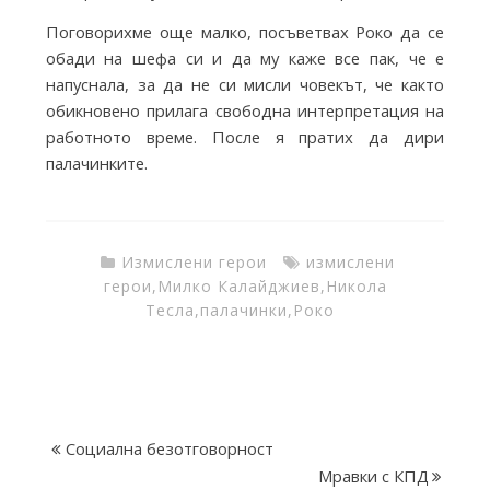
a
Поговорихме още малко, посъветвах Роко да се
обади на шефа си и да му каже все пак, че е
c
напуснала, за да не си мисли човекът, че както
обикновено прилага свободна интерпретация на
работното време. После я пратих да дири
t
палачинките.
o
Измислени герои
измислени
r
герои
,
Милко Калайджиев
,
Никола
Тесла
,
палачинки
,
Роко
y
Социална безотговорност
Мравки с КПД