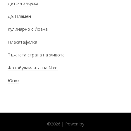
Детска закуска
Дъ Пламен
Кулинарно с Йоана
Плакатафалка
Тъжната страна на живота
Фотобуламачът на Nixo
Юнуз
©
2026
|
Powen by