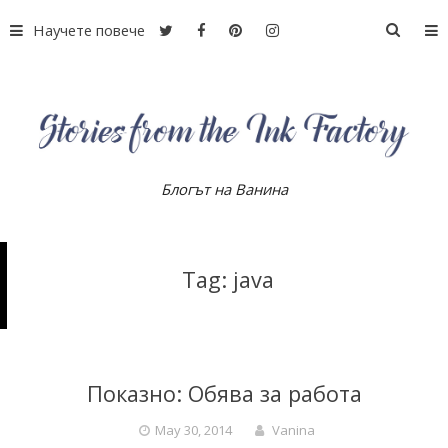
S
Научете повече
S
k
e
i
a
p
r
t
c
o
h
c
f
o
Блогът на Ванина
S
o
n
r
t
:
e
t
Tag: java
n
t
o
r
Показно: Обява за работа
May 30, 2014
Vanina