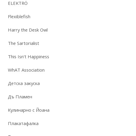
ELEKTRÖ
Flexiblefish
Harry the Desk Owl
The Sartorialist
This Isn't Happiness
WhAT Association
Детска закуска
Дъ Пламен
Кулинарно с Йоана
Плакатафалка