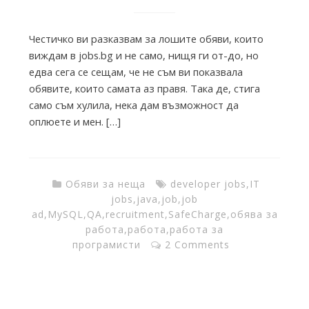
i
Честичко ви разказвам за лошите обяви, които
e
виждам в jobs.bg и не само, нищя ги от-до, но
едва сега се сещам, че не съм ви показвала
обявите, които самата аз правя. Така де, стига
s
само съм хулила, нека дам възможност да
оплюете и мен. […]
f
r
Обяви за неща
developer jobs
,
IT
jobs
,
java
,
job
,
job
ad
,
MySQL
,
QA
,
recruitment
,
SafeCharge
,
обява за
o
работа
,
работа
,
работа за
програмисти
2 Comments
m