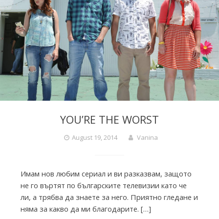
i
e
s
f
YOU’RE THE WORST
r
August 19, 2014
Vanina
o
Имам нов любим сериал и ви разказвам, защото
не го въртят по българските телевизии като че
m
ли, а трябва да знаете за него. Приятно гледане и
няма за какво да ми благодарите. […]