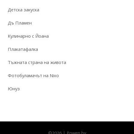
Детска закуска
Дъ Пламен
Кулинарно с Йоана
Плакатафалка
Тъжната страна на живота
Фотобуламачът на Nixo
Юнуз
©
2026
|
Powen by