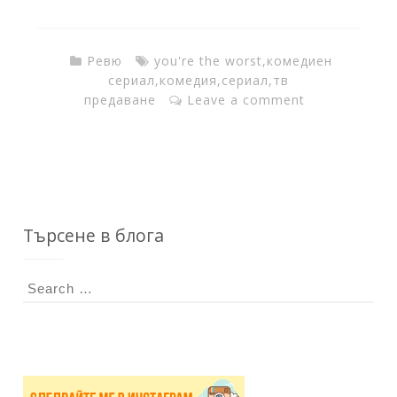
T
h
Ревю
you're the worst
,
комедиен
сериал
,
комедия
,
сериал
,
тв
предаване
Leave a comment
e
I
n
Търсене в блога
S
k
e
a
F
r
c
h