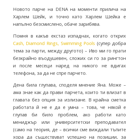
i
Новото парче на DENA на моменти прилича на
Харлем Шейк, и точно като Харлем Шейка е
e
напълно безсмислено, обаче зарибява.
Помня в какъв екстаз изпаднах, когато открих
s
Cash, Diamond Rings, Swimming Pools
(супер добра
тема за парти, между другото) – Иво ми го прати
безкрайно въодушевен, сложих си го за рингтон
f
и после месеци наред на никого не вдигах
телефона, за да не спре парчето.
r
Дена била глупава, споделя мнение Яна. Може –
ама знае как да прави парчета, които ти влизат в
главата без опция за излизане. В крайна сметка
o
работата й не е да е умна – това, че някой е
глупав би било проблем, ако работи като
m
мениджър или университетски преподавател
(само на теория, де – всички сме виждали тъпите
хора да съществуват успешно на позиции, за