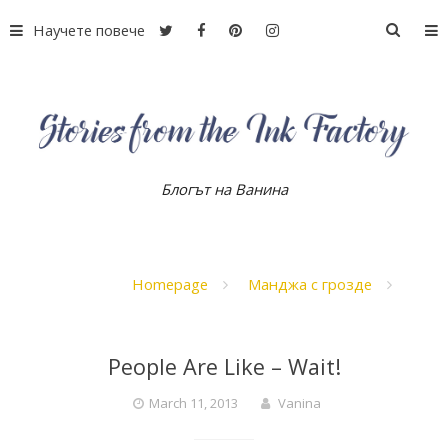
S
Научете повече
S
k
e
i
a
p
r
t
c
o
h
c
f
o
Блогът на Ванина
S
o
n
r
t
:
e
t
n
Homepage
Манджа с грозде
t
o
People Are Like – Wait!
r
March 11, 2013
Vanina