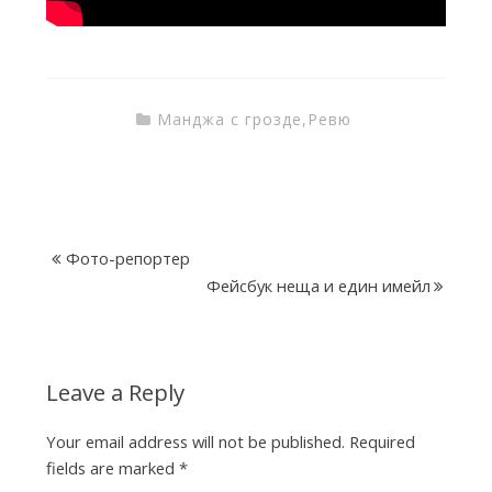
a
c
Манджа с грозде
,
Ревю
t
o
Фото-репортер
Фейсбук неща и един имейл
r
y
Leave a Reply
Your email address will not be published.
Required
fields are marked
*