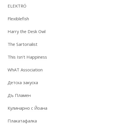
ELEKTRÖ
Flexiblefish
Harry the Desk Owl
The Sartorialist
This Isn't Happiness
WhAT Association
Детска закуска
Дъ Пламен
Кулинарно с Йоана
Плакатафалка