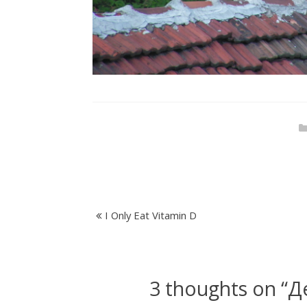
k
F
a
c
t
I Only Eat Vitamin D
o
3 thoughts on “
Д