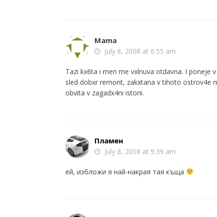
r
y
Mama
July 8, 2008 at 6:55 am
Tazi kx6ta i men me vxlnuva otdavna. I poneje v
sled dobxr remont, zakxtana v tihoto ostrov4e m
obvita v zagadx4ni istorii.
Пламен
July 8, 2008 at 9:39 am
ей, избложи я най-накрая тая къща