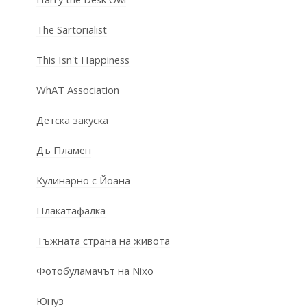
The Sartorialist
This Isn't Happiness
WhAT Association
Детска закуска
Дъ Пламен
Кулинарно с Йоана
Плакатафалка
Тъжната страна на живота
Фотобуламачът на Nixo
Юнуз