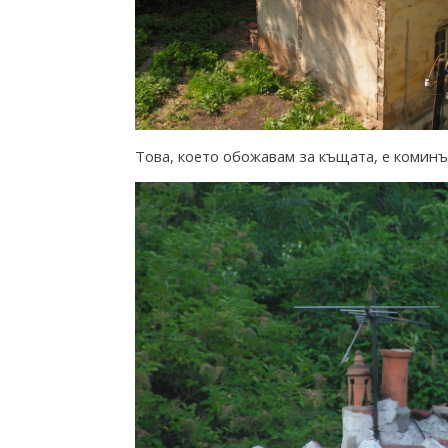
o
m
T
Това, което обожавам за къщата, е коминъ
h
e
I
n