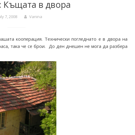
: Къщата в двора
uly 7, 2008
Vanina
ашата кооперация. Технически погледнато е в двора на
раса, така че се брои. До ден днешен не мога да разбера