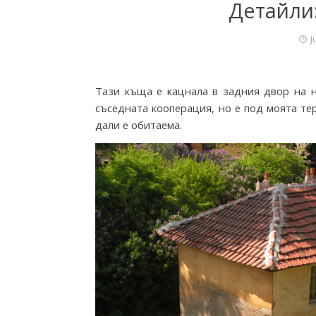
Детайли
r
J
i
Тази къща е кацнала в задния двор на н
съседната кооперация, но е под моята те
дали е обитаема.
e
s
f
r