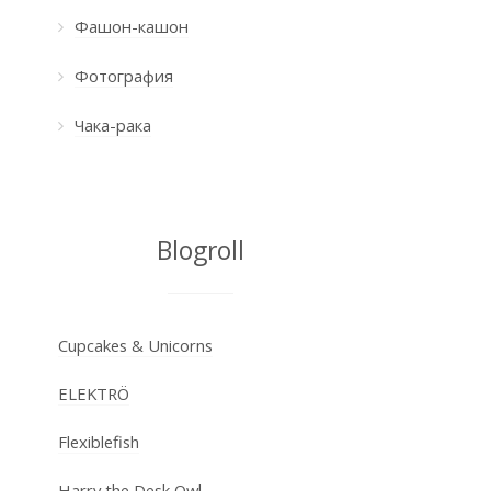
Фашон-кашон
Фотография
Чака-рака
Blogroll
Cupcakes & Unicorns
ELEKTRÖ
Flexiblefish
Harry the Desk Owl