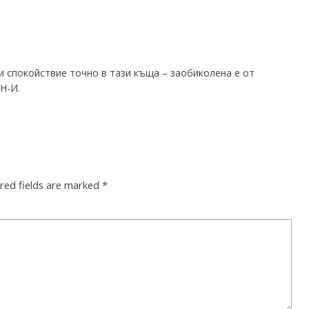
и спокойствие точно в тази къща – заобиколена е от
Н-И.
red fields are marked
*