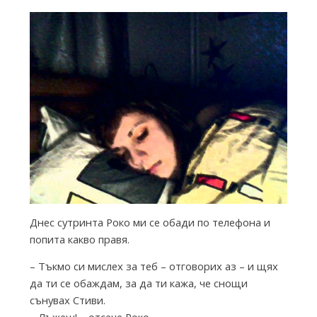
i
e
s
f
r
Днес сутринта Роко ми се обади по телефона и
o
попита какво правя.
– Тъкмо си мислех за теб – отговорих аз – и щях
m
да ти се обаждам, за да ти кажа, че снощи
сънувах Стиви.
– Лъжеш! – отсече Роко.