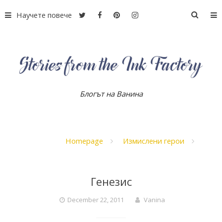
S
Научете повече
S
k
e
i
a
p
r
t
c
o
h
c
f
o
Блогът на Ванина
S
o
n
r
t
:
e
t
n
Homepage
Измислени герои
t
o
Генезис
r
December 22, 2011
Vanina