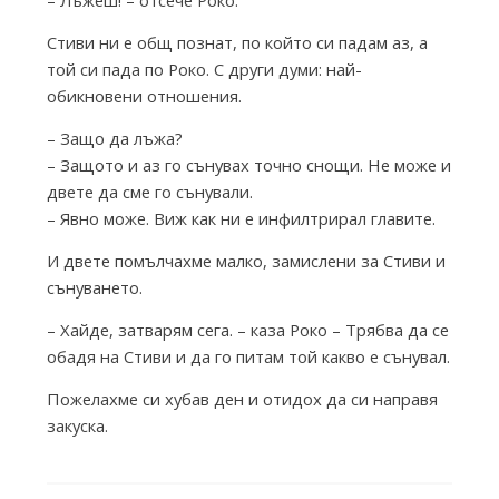
T
Стиви ни е общ познат, по който си падам аз, а
той си пада по Роко. С други думи: най-
h
обикновени отношения.
– Защо да лъжа?
e
– Защото и аз го сънувах точно снощи. Не може и
двете да сме го сънували.
– Явно може. Виж как ни е инфилтрирал главите.
I
И двете помълчахме малко, замислени за Стиви и
сънуването.
n
– Хайде, затварям сега. – каза Роко – Трябва да се
обадя на Стиви и да го питам той какво е сънувал.
k
Пожелахме си хубав ден и отидох да си направя
закуска.
F