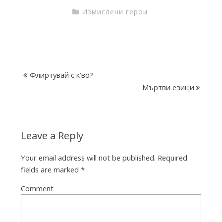
a
Измислени герои
c
t
Флиртувай с к’во?
Мъртви езици
o
r
Leave a Reply
Your email address will not be published.
Required
y
fields are marked
*
Comment