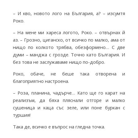
i
– И кво, новото лого на България, а? – изсумтя
Роко.
e
– На мене ми хареса логото, Роко. – отвърнах й
аз. – Грозно, циганско, от всичко по малко, ама от
s
нищо по колкото трябва, обезформено… С две
думи – манджа с грозде. Точно като България. И
f
без това не заслужаваме нищо по-добро.
Роко, обаче, не беше така отворена и
r
благоприятно настроена.
– Роза, планина, чадърче… Като ще го карат на
o
реализъм, да бяха пляснали отгоре и малко
сушеница и каца със зеле, или поне буркан с
туршия!
m
Така де, всичко е въпрос на гледна точка.