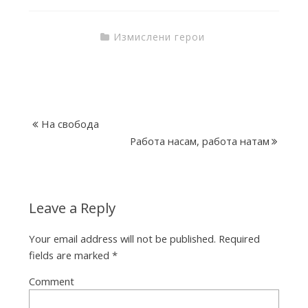
T
Измислени герои
h
e
На свобода
I
Работа насам, работа натам
n
Leave a Reply
k
Your email address will not be published.
Required
fields are marked
*
F
Comment