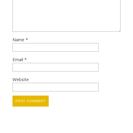
a
c
t
Name
*
o
Email
*
r
Website
y