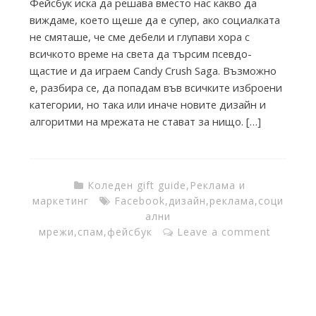
Фейсбук иска да решава вместо нас какво да
T
виждаме, което щеше да е супер, ако социалката
не смяташе, че сме дебели и глупави хора с
h
всичкото време на света да търсим псевдо-
щастие и да играем Candy Crush Saga. Възможно
е, разбира се, да попадам във всичките изброени
e
категории, но така или иначе новите дизайн и
алгоритми на мрежата не стават за нищо. […]
I
n
Коледен gift guide
,
Реклама и
маркетинг
Facebook
,
дизайн
,
реклама
,
соци
ални
k
мрежи
,
спам
,
фейсбук
Leave a comment
F