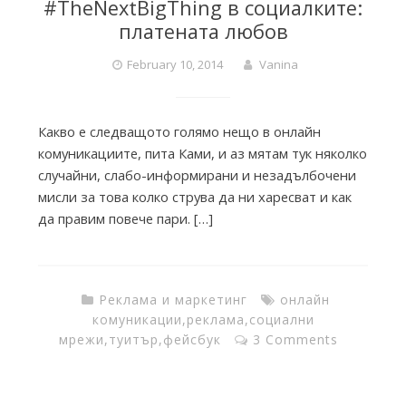
#TheNextBigThing в социалките:
a
платената любов
c
February 10, 2014
Vanina
t
Какво е следващото голямо нещо в онлайн
комуникациите, пита Ками, и аз мятам тук няколко
случайни, слабо-информирани и незадълбочени
o
мисли за това колко струва да ни харесват и как
да правим повече пари. […]
r
y
Реклама и маркетинг
онлайн
комуникации
,
реклама
,
социални
мрежи
,
туитър
,
фейсбук
3 Comments