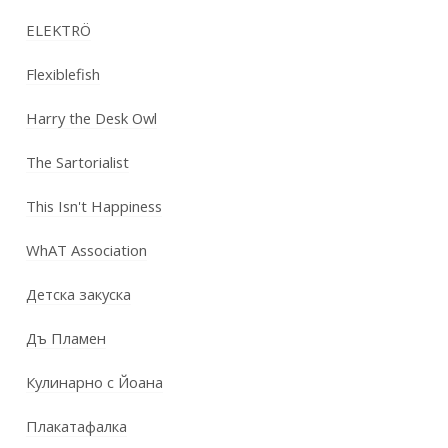
ELEKTRÖ
Flexiblefish
Harry the Desk Owl
The Sartorialist
This Isn't Happiness
WhAT Association
Детска закуска
Дъ Пламен
Кулинарно с Йоана
Плакатафалка