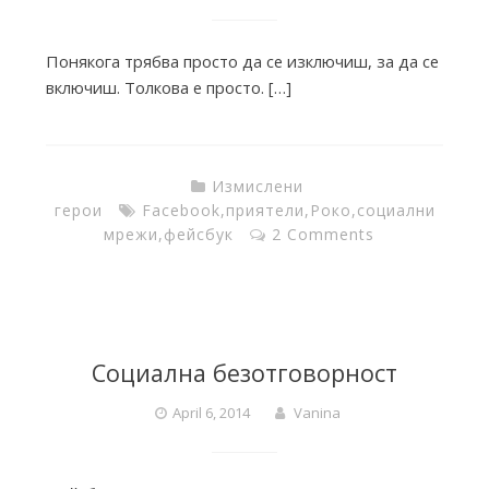
i
Понякога трябва просто да се изключиш, за да се
e
включиш. Толкова е просто. […]
s
Измислени
герои
Facebook
,
приятели
,
Роко
,
социални
f
мрежи
,
фейсбук
2 Comments
r
o
Социална безотговорност
April 6, 2014
Vanina
m