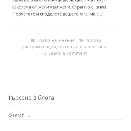
T
сексизма от жени към жени. Странно е, знам.
Прочетете и споделете вашето мнение. […]
h
e
Право на мнение
полова
дискриминация
,
сексизъм
,
стереотипи
Leave a comment
I
n
k
Търсене в блога
S
F
e
a