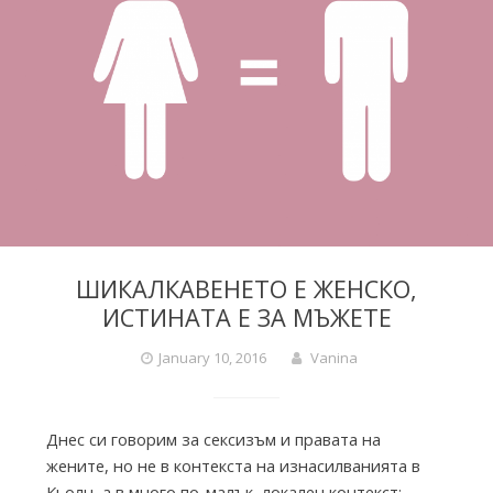
i
e
s
f
ШИКАЛКАВЕНЕТО Е ЖЕНСКО,
r
ИСТИНАТА Е ЗА МЪЖЕТЕ
o
January 10, 2016
Vanina
m
Днес си говорим за сексизъм и правата на
жените, но не в контекста на изнасилванията в
Кьолн, а в много по-малък, локален контекст: