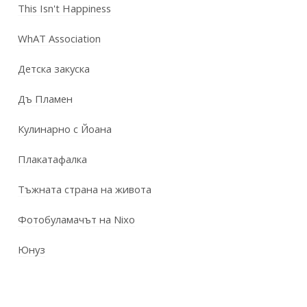
This Isn't Happiness
WhAT Association
Детска закуска
Дъ Пламен
Кулинарно с Йоана
Плакатафалка
Тъжната страна на живота
Фотобуламачът на Nixo
Юнуз