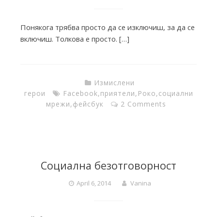
i
Понякога трябва просто да се изключиш, за да се
e
включиш. Толкова е просто. […]
s
Измислени
герои
Facebook
,
приятели
,
Роко
,
социални
f
мрежи
,
фейсбук
2 Comments
r
o
Социална безотговорност
April 6, 2014
Vanina
m