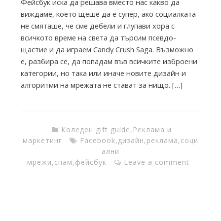
Фейсбук иска да решава вместо нас какво да
T
виждаме, което щеше да е супер, ако социалката
не смяташе, че сме дебели и глупави хора с
h
всичкото време на света да търсим псевдо-
щастие и да играем Candy Crush Saga. Възможно
е, разбира се, да попадам във всичките изброени
e
категории, но така или иначе новите дизайн и
алгоритми на мрежата не стават за нищо. […]
I
n
Коледен gift guide
,
Реклама и
маркетинг
Facebook
,
дизайн
,
реклама
,
соци
ални
k
мрежи
,
спам
,
фейсбук
Leave a comment
F