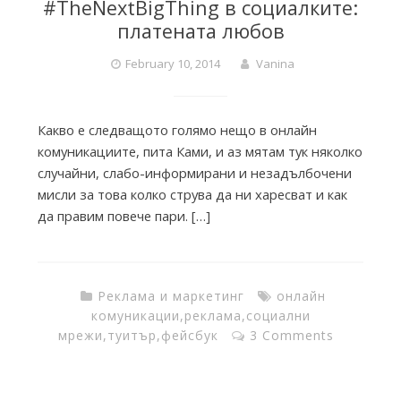
#TheNextBigThing в социалките:
a
платената любов
c
February 10, 2014
Vanina
t
Какво е следващото голямо нещо в онлайн
комуникациите, пита Ками, и аз мятам тук няколко
случайни, слабо-информирани и незадълбочени
o
мисли за това колко струва да ни харесват и как
да правим повече пари. […]
r
y
Реклама и маркетинг
онлайн
комуникации
,
реклама
,
социални
мрежи
,
туитър
,
фейсбук
3 Comments