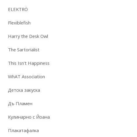
ELEKTRÖ
Flexiblefish
Harry the Desk Owl
The Sartorialist
This Isn't Happiness
WhAT Association
Детска закуска
Дъ Пламен
Кулинарно с Йоана
Плакатафалка