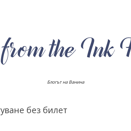
Блогът на Ванина
туване без билет