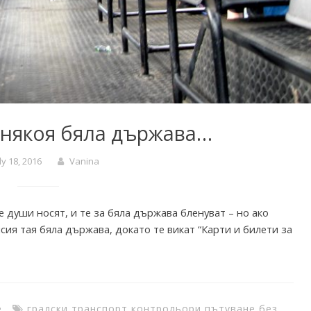
в някоя бяла държава…
ly 18, 2016
Vanina
те души носят, и те за бяла държава бленуват – но ако
сия тая бяла държава, докато те викат “Карти и билети за
е
градски транспорт
,
контрольори
,
пътуване без