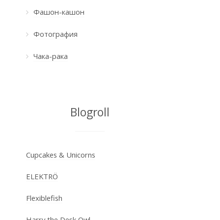
Фашон-кашон
Фотография
Чака-рака
Blogroll
Cupcakes & Unicorns
ELEKTRÖ
Flexiblefish
Harry the Desk Owl