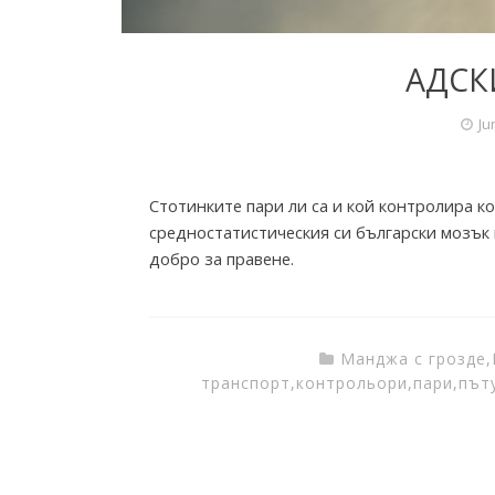
r
y
АДСК
Ju
Стотинките пари ли са и кой контролира ко
средностатистическия си български мозък в
добро за правене.
Манджа с грозде
,
транспорт
,
контрольори
,
пари
,
път