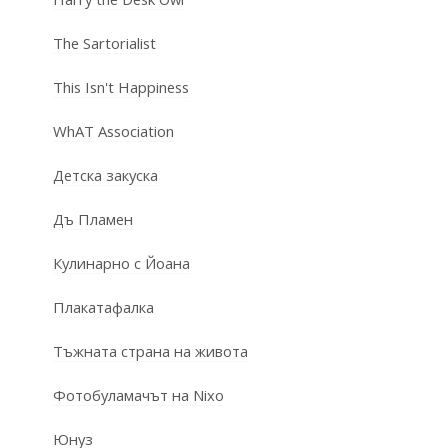
The Sartorialist
This Isn't Happiness
WhAT Association
Детска закуска
Дъ Пламен
Кулинарно с Йоана
Плакатафалка
Тъжната страна на живота
Фотобуламачът на Nixo
Юнуз