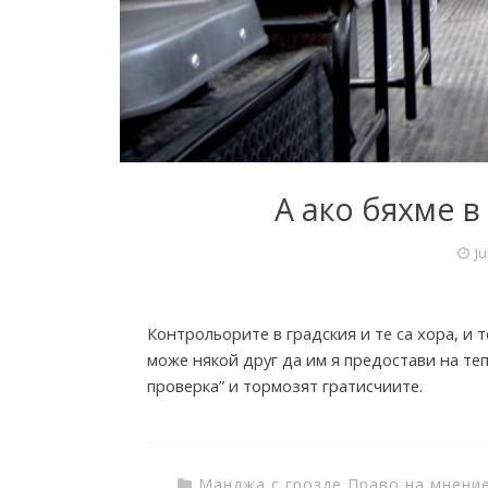
o
m
T
А ако бяхме 
h
Ju
e
Контрольорите в градския и те са хора, и 
може някой друг да им я предостави на теп
I
проверка” и тормозят гратисчиите.
n
Манджа с грозде
,
Право на мнени