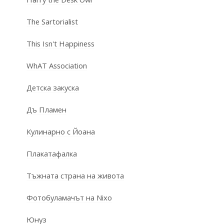
The Sartorialist
This Isn't Happiness
WhAT Association
Детска закуска
Дъ Пламен
Кулинарно с Йоана
Плакатафалка
Тъжната страна на живота
Фотобуламачът на Nixo
Юнуз