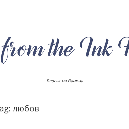
Блогът на Ванина
ag: любов