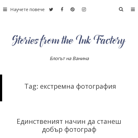
S
Научете повече
S
k
e
i
a
p
r
t
c
o
h
c
f
o
Блогът на Ванина
S
o
n
r
t
:
e
t
Tag: екстремна фотография
n
t
o
r
Единственият начин да станеш
добър фотограф