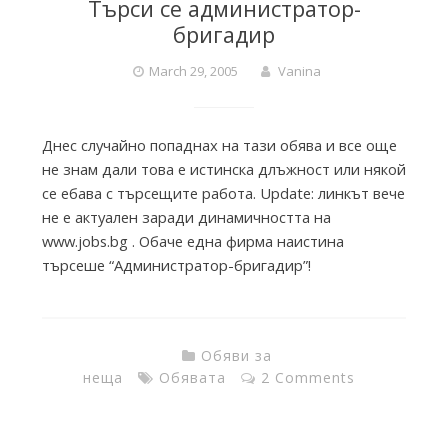
Търси се администратор-
бригадир
March 29, 2005
Vanina
Днес случайно попаднах на тази обява и все още
не знам дали това е истинска длъжност или някой
се ебава с търсещите работа. Update: линкът вече
не е актуален заради динамичността на
www.jobs.bg . Обаче една фирма наистина
търсеше “Администратор-бригадир”!
Обяви за
неща
Обявата
2 Comments