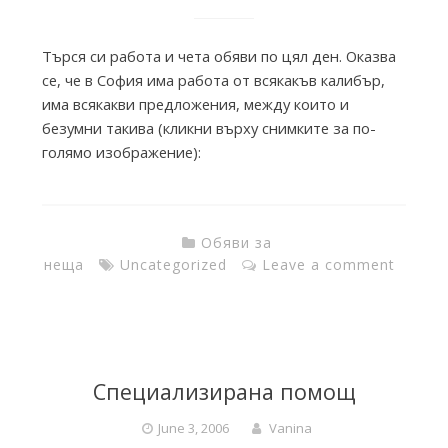
i
Търся си работа и чета обяви по цял ден. Оказва
e
се, че в София има работа от всякакъв калибър,
има всякакви предложения, между които и
безумни такива (кликни върху снимките за по-
s
голямо изображение):
f
Обяви за
r
неща
Uncategorized
Leave a comment
o
Специализирана помощ
m
June 3, 2006
Vanina