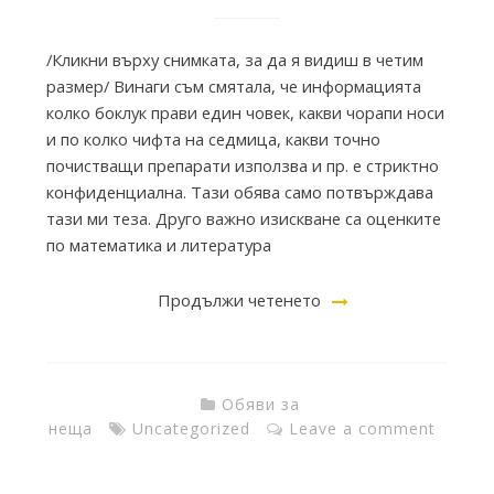
T
/Кликни върху снимката, за да я видиш в четим
h
размер/ Винаги съм смятала, че информацията
колко боклук прави един човек, какви чорапи носи
и по колко чифта на седмица, какви точно
e
почистващи препарати използва и пр. е стриктно
конфиденциална. Тази обява само потвърждава
I
тази ми теза. Друго важно изискване са оценките
по математика и литература
n
Продължи четенето
k
Обяви за
F
неща
Uncategorized
Leave a comment