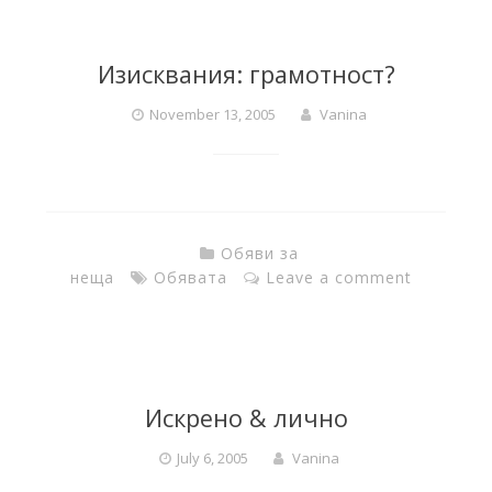
a
Изисквания: грамотност?
c
November 13, 2005
Vanina
t
o
Обяви за
неща
Обявата
Leave a comment
r
y
Искрено & лично
July 6, 2005
Vanina