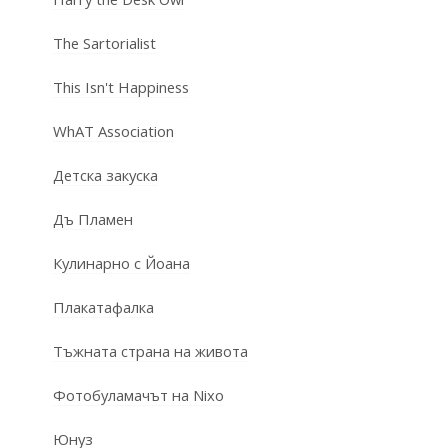
The Sartorialist
This Isn't Happiness
WhAT Association
Детска закуска
Дъ Пламен
Кулинарно с Йоана
Плакатафалка
Тъжната страна на живота
Фотобуламачът на Nixo
Юнуз