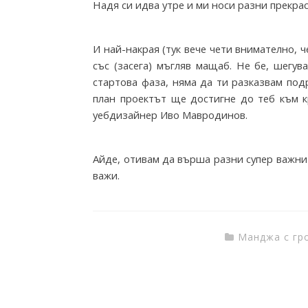
o
Надя си идва утре и ми носи разни прекра
И най-накрая (тук вече чети внимателно, ч
m
със (засега) мъгляв мащаб. Не бе, шегу
стартова фаза, няма да ти разказвам по
T
план проектът ще достигне до теб към к
уебдизайнер Иво Мавродинов.
h
Айде, отивам да върша разни супер важни
важи.
e
I
Манджа с гр
n