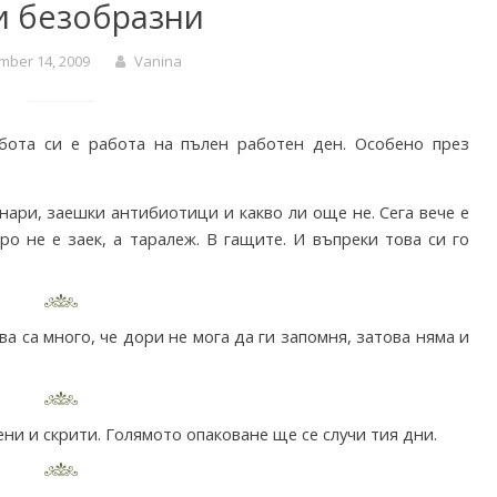
и безобразни
mber 14, 2009
Vanina
бота си е работа на пълен работен ден. Особено през
ари, заешки антибиотици и какво ли още не. Сега вече е
о не е заек, а таралеж. В гащите. И въпреки това си го
ва са много, че дори не мога да ги запомня, затова няма и
ни и скрити. Голямото опаковане ще се случи тия дни.