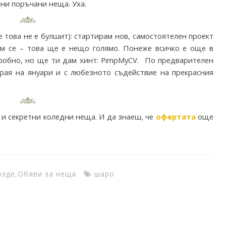
сни поръчани неща. Уха.
е това не е булшит): стартирам нов, самостоятелен проект
вам се – това ще е нещо голямо. Понеже всичко е още в
дробно, но ще ти дам хинт: PimpMyCV. По предварителен
рая на януари и с любезното съдействие на прекрасния
 и секретни коледни неща. И да знаеш, че
офертата
още
озде
,
Обяви за неща
шаро