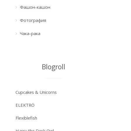
Фашон-кашон
Фотография
Чака-рака
Blogroll
Cupcakes & Unicorns
ELEKTRÖ
Flexiblefish
Harry the Desk Owl