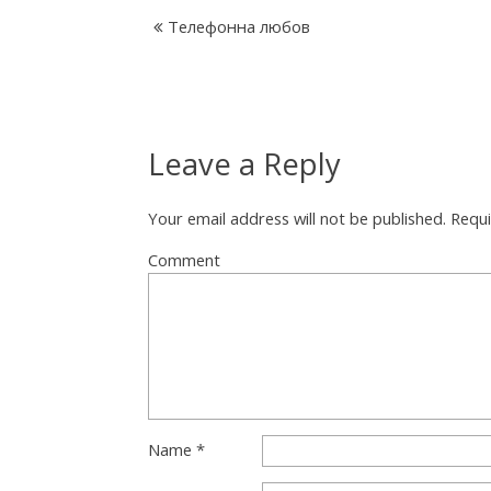
Телефонна любов
k
F
Leave a Reply
a
Your email address will not be published.
Requi
c
Comment
t
o
Name
*