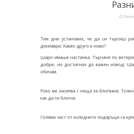
Разн
r
Dece
i
Тия дни установих, че да си търсиш ра
декември. Какво друго е ново?
e
Шаро имаше настинка. Търчане по ветерин
добре, но достигнах до важен извод: Шар
обичам.
s
Роко ме засипва с неща за блогване. Толко
f
как да ги блогна.
r
Голяма част от коледните подаръци са купе