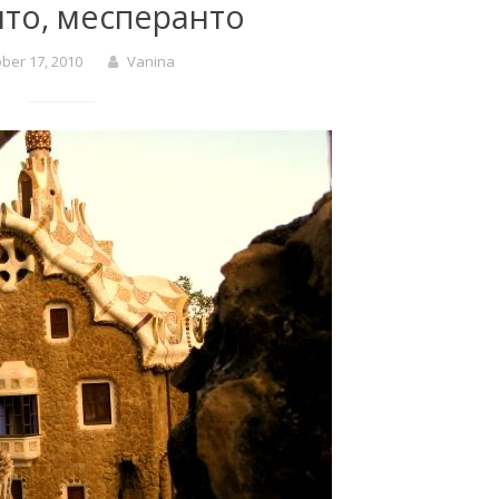
нто, месперанто
ber 17, 2010
Vanina