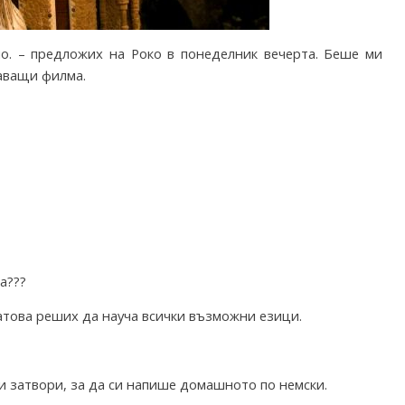
но. – предложих на Роко в понеделник вечерта. Беше ми
аващи филма.
ва???
затова реших да науча всички възможни езици.
о и затвори, за да си напише домашното по немски.