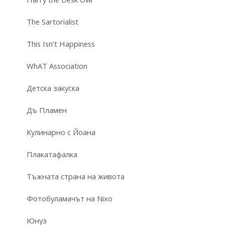
The Sartorialist
This Isn't Happiness
WhAT Association
Детска закуска
Дъ Пламен
Кулинарно с Йоана
Плакатафалка
Тъжната страна на живота
Фотобуламачът на Nixo
Юнуз