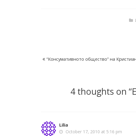
k
F
a
“Консумативното общество” на Кристиа
c
4 thoughts on “
t
o
Lilia
October 17, 2010 at 5:16 pm