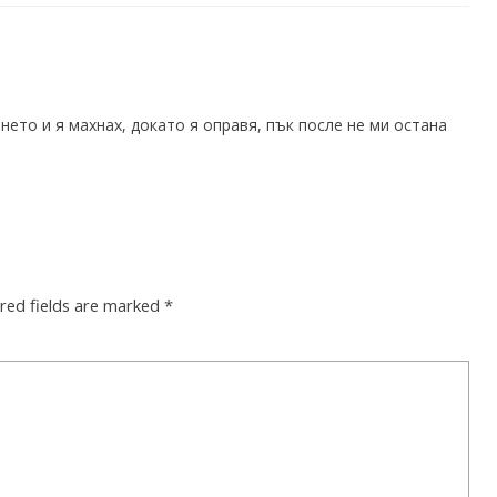
ето и я махнах, докато я оправя, пък после не ми остана
red fields are marked
*