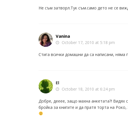
r
Не съм затворл.Тук съм.само дето не се ви
y
Vanina
October 17, 2010 at 5:18 pm
Стига всички домашни да са написани, няма 
El
October 18, 2010 at 6:24 pm
Добре, дееее, защо махна анкетата?! Видях с
бройка за книгите и да пратя торта на Роко,