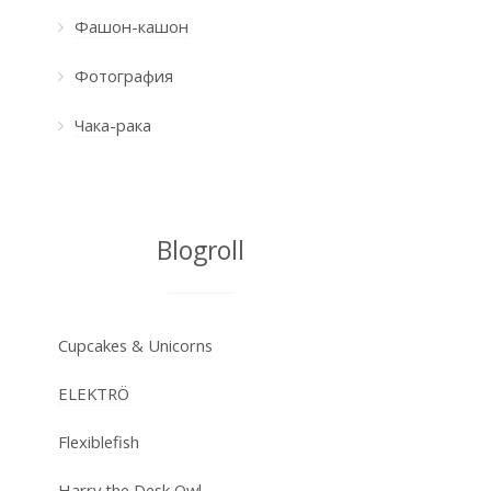
Фашон-кашон
Фотография
Чака-рака
Blogroll
Cupcakes & Unicorns
ELEKTRÖ
Flexiblefish
Harry the Desk Owl