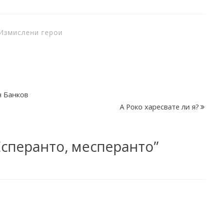
Измислени герои
н Банков
А Роко харесвате ли я?
Есперанто, месперанто
”