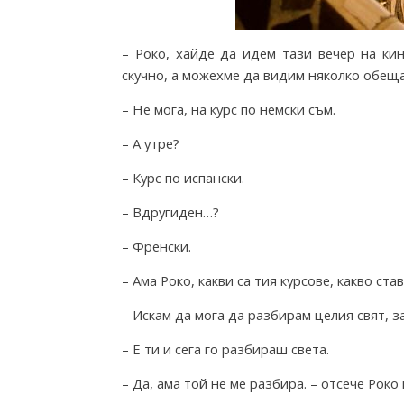
o
– Роко, хайде да идем тази вечер на ки
m
скучно, а можехме да видим няколко обещ
– Не мога, на курс по немски съм.
T
– А утре?
– Курс по испански.
h
– Вдругиден…?
– Френски.
e
– Ама Роко, какви са тия курсове, какво ста
I
– Искам да мога да разбирам целия свят, 
– Е ти и сега го разбираш света.
n
– Да, ама той не ме разбира. – отсече Рок