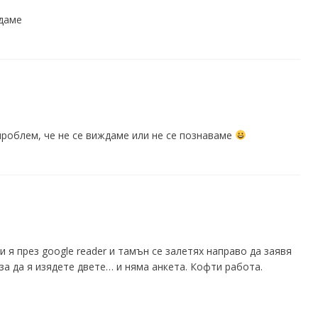
ждаме
проблем, че не се виждаме или не се познаваме
и я през google reader и тамън се залетях направо да заявя
 за да я изядете двете… и няма анкета. Кофти работа.